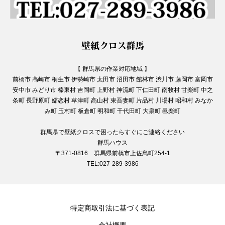
【 群馬県の作業対応地域 】
前橋市 高崎市 桐生市 伊勢崎市 太田市 沼田市 館林市 渋川市 藤岡市 富岡市
安中市 みどり市 榛東村 吉岡町 上野村 神流町 下仁田町 南牧村 甘楽町 中之
条町 長野原町 嬬恋村 草津町 高山村 東吾妻町 片品村 川場村 昭和村 みなか
み町 玉村町 板倉町 明和町 千代田町 大泉町 邑楽町
群馬県で壁紙クロスで困ったらすぐにご連絡ください
群馬ハウス
〒371-0816 群馬県前橋市上佐鳥町254-1
TEL:027-289-3986
特定商取引法に基づく表記